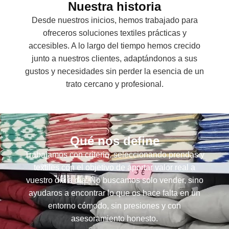
Nuestra historia
Desde nuestros inicios, hemos trabajado para
ofreceros soluciones textiles prácticas y
accesibles. A lo largo del tiempo hemos crecido
junto a nuestros clientes, adaptándonos a sus
gustos y necesidades sin perder la esencia de un
trato cercano y profesional.
Qué nos define
Trabajamos con criterio, seleccionando prendas y
textiles con el objetivo de aportar valor real a
vuestro día a día. No buscamos solo vender, sino
ayudaros a encontrar lo que os hace falta en un
entorno cómodo, sin presiones y con
asesoramiento honesto.