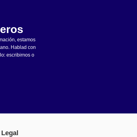
eros
rmación, estamos
cano. Hablad con
o: escribirnos o
Legal