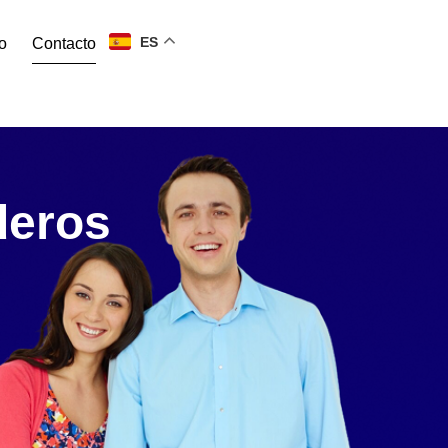
ES
o
Contacto
deros